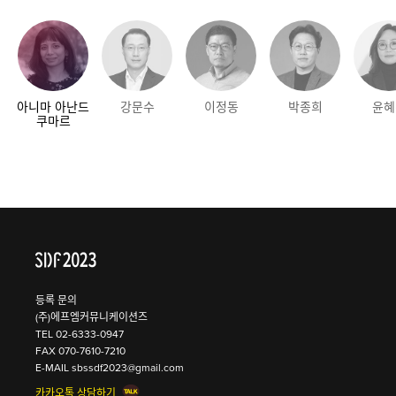
아니마 아난드
강문수
이정동
박종희
윤혜
쿠마르
등록 문의
(주)에프엠커뮤니케이션즈
TEL
02-6333-0947
FAX 070-7610-7210
E-MAIL
sbssdf2023@gmail.com
카카오톡 상담하기