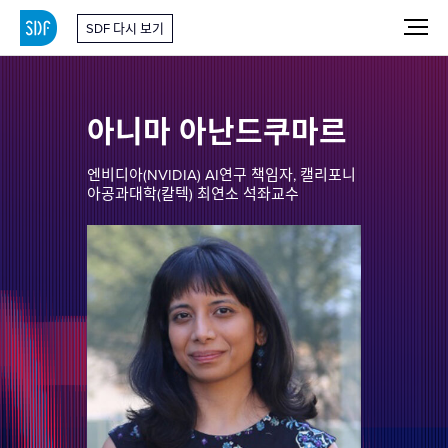
SDF 다시 보기
아니마 아난드쿠마르
엔비디아(NVIDIA) AI연구 책임자, 캘리포니
아공과대학(칼텍) 최연소 석좌교수