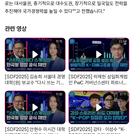
로는 대서울권, 중기적으로 대수도권, 장기적으로 일국일도 전략을
추진해야 국가경쟁력을 높일 수 있다""고 전했습니다."
관련 영상
10:15
22:04
[SDF2025] 김송희 서울대 경영
[SDF2025] 허제헌 삼일회계법
대학(원) 부교수 "다시 쓰는 기업
인 PwC 거버넌스센터 파트너
성장 공식: 글로벌 혁신 사례에서
"지속가능한 선진 한국을 견인할
찾는 한국형 성장 전략"
K-기업지배구조의 미래"
11:00
31:11
[SDF2025] 안현수 미시간 대학
[SDF2025] 강타 · 이성수 "K-