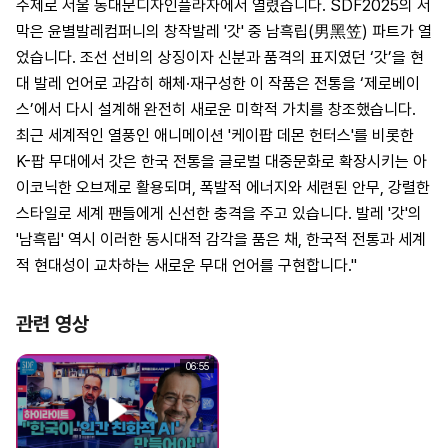
주제로 서울 동대문디자인플라자에서 열렸습니다. SDF2025의 서
막은 윤별발레컴퍼니의 창작발레 '갓' 중 남흑립(男黑笠) 파트가 열
었습니다. 조선 선비의 상징이자 신분과 품격의 표지였던 ‘갓’을 현
대 발레 언어로 과감히 해체·재구성한 이 작품은 전통을 ‘제로베이
스’에서 다시 설계해 완전히 새로운 미학적 가치를 창조했습니다.
최근 세계적인 열풍인 애니메이션 '케이팝 데몬 헌터스'를 비롯한
K-팝 무대에서 갓은 한국 전통을 글로벌 대중문화로 확장시키는 아
이코닉한 오브제로 활용되며, 폭발적 에너지와 세련된 안무, 강렬한
스타일로 세계 팬들에게 신선한 충격을 주고 있습니다. 발레 '갓'의
'남흑립' 역시 이러한 동시대적 감각을 품은 채, 한국적 전통과 세계
적 현대성이 교차하는 새로운 무대 언어를 구현합니다."
관련 영상
06:55