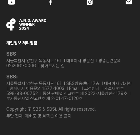
개인정보 처리방침
SBS
서울특별시 양천구 목동서로 161
대표이사 방문신
방송관련문의
02)2061-0006
찾아오시는 길
SBSi
서울특별시 양천구 목동서로 161
SBS방송센터 17층
대표이사 김기헌
홈페이지 이용문의 1577-1003
Email
고객센터
사업자 번호
598-88-00752
통신 판매업 신고번호 제 2022-서울양천-1179호
부가통신사업 신고번호 제 2-01-17-0120호
Copyright Ⓒ SBS & SBSi. All rights reserved.
무단 전재, 재배포 및 AI학습 이용 금지