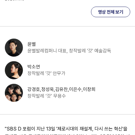
영상 전체 보기
윤별
윤별발레컴퍼니 대표, 창작발레 '갓' 예술감독
박소연
창작발레 '갓' 안무가
강경호,정성욱,김유찬,이은수,이창희
창작발레 ‘갓’ 무용수
"SBS D 포럼이 지난 13일 '제로시대의 재설계, 다시 쓰는 혁신'을