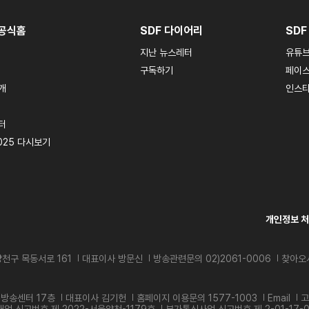
 공식홈
SDF 다이어리
SDF
지난 뉴스레터
유튜
구독하기
페이
개
인스
터
025
다시보기
개인정보 
천구 목동서로 161
대표이사 방문신
방송관련문의 02)2061-0006
찾아오
S방송센터 17층
대표이사 김기헌
홈페이지 이용문의 1577-1003
Email
고
매업 신고번호 제 2022-서울양천-1179호
부가통신사업 신고번호 제 2-01-17-0