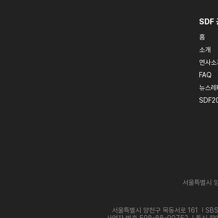
SDF
홈
소개
연사소
FAQ
뉴스레
SDF2
서울특별시 양
서울특별시 양천구 목동서로 161
SB
사업자 번호 598-88-00752
통신 판